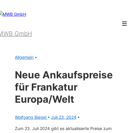
↓
Zum
Inhalt
Men
MWB GmbH
Allgemein
Neue Ankaufspreise
für Frankatur
Europa/Welt
Wolfgang Biegel
Juli 23, 2024
Zum 23. Juli 2024 gibt es aktualisierte Preise zum